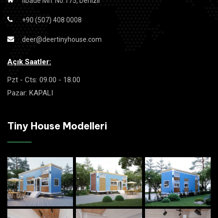
İlbade Mh. No:175, Denizli
+90 (507) 408 0008
deer@deertinyhouse.com
Açık Saatler:
Pzt - Cts: 09.00 - 18.00
Pazar: KAPALI
Tiny House Modelleri